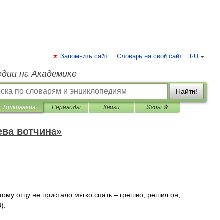
Запомнить сайт
Словарь на свой сайт
RU
едии на Академике
Найти!
Толкования
Переводы
Книги
Игры ⚽
ева вотчина»
тому
отцу
не
пристало
мягко
спать
–
грешно
,
решил
он
,
3
).