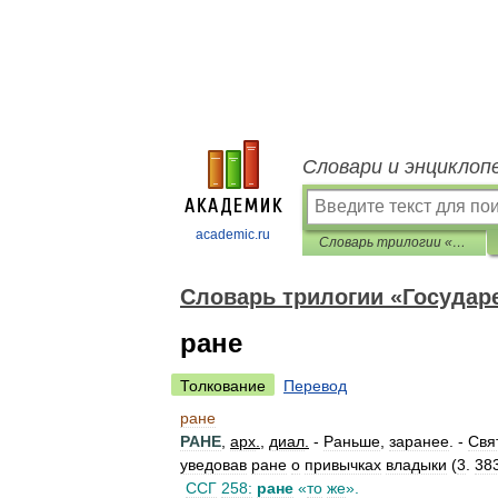
Словари и энциклоп
academic.ru
Словарь трилогии «Государева вотчина»
Словарь трилогии «Государ
ране
Толкование
Перевод
ране
РАНЕ
,
арх
.
,
диал
.
-
Раньше
,
заранее
. -
Свя
уведовав
ране
о
привычках
владыки
(
3
.
38
ССГ
258:
ране
«
то
же
».