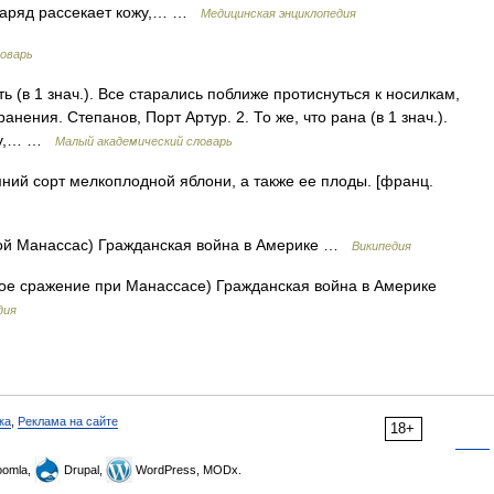
снаряд рассекает кожу,… …
Медицинская энциклопедия
ловарь
ить (в 1 знач.). Все старались поближе протиснуться к носилкам,
нения. Степанов, Порт Артур. 2. То же, что рана (в 1 знач.).
аку,… …
Малый академический словарь
Зимний сорт мелкоплодной яблони, а также ее плоды. [франц.
й Манассас) Гражданская война в Америке …
Википедия
е сражение при Манассасе) Гражданская война в Америке
дия
ка
,
Реклама на сайте
18+
omla,
Drupal,
WordPress, MODx.