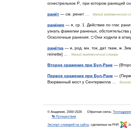
огнестрельное P., при котором ранящий 
ране́т
— см. ренет …
Малый академический с
ране́ние
— я, ср. 1. Действие по глаг. ран
узнать фамилии раненых, обстоятельства ра
Осколочные ранения. □ Они ходили в ат
ране́тка
— и, род. мн. ток, дат. ткам, ж. 
reinette] …
Малый академический словарь
Второе сражение при Бул-Ране
— (Второ
Первое сражение при Бул-Ране
— (Перво
Взорванный мост у Сентервилла …
Википе
© Академик, 2000-2026
Обратная связь:
Техподдерж
👣 Путешествия
Экспорт словарей на сайты
, сделанные на PHP,
Jo