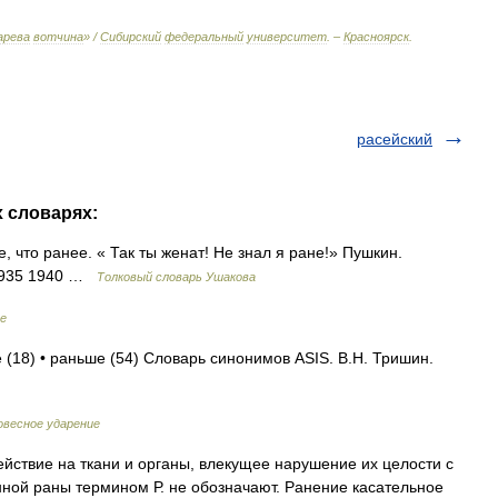
арева
вотчина
» /
Сибирский
федеральный
университет
. –
Красноярск
.
расейский
х словарях:
е, что ранее. « Так ты женат! Не знал я ране!» Пушкин.
 1935 1940 …
Толковый словарь Ушакова
ие
 (18) • раньше (54) Словарь синонимов ASIS. В.Н. Тришин.
овесное ударение
ействие на ткани и органы, влекущее нарушение их целости с
ной раны термином Р. не обозначают. Ранение касательное