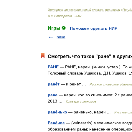
Историко
-
лингвистический
словарь
трилогии
«
Госуд
А
.
М
.
Бондаренко
.
2007
.
Игры ⚽
Поможем сделать НИР
рака
Смотреть что такое "ране" в други
РАНЕ
— РАНЕ, нареч. (книжн. устар.). То ж
Толковый словарь Ушакова. Д.Н. Ушаков.
ране́т
— и ренет …
Русское словесное ударен
ране
— нареч, кол во синонимов: 2 • ранее
2013 …
Словарь синонимов
ране́нько
— раненько, нареч …
Русское сл
Ране́ние
— (vulneratio) механическое возд
образованием раны; нанесение операцион